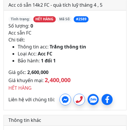
Acc có sẵn 14k2 FC - quà tích luỹ tháng 4 , 5
Tình trạng:
HẾT HÀNG
Mã Số:
#2589
Số lượng:
0
Acc sẵn FC
Chi tiết:
Thông tin acc:
Trắng thông tin
Loại Acc:
Acc FC
Bảo hành:
1 đổi 1
Giá gốc:
2,600,000
2,400,000
Giá khuyến mại:
HẾT HÀNG
Liên hệ với chúng tôi:
Thông tin khác